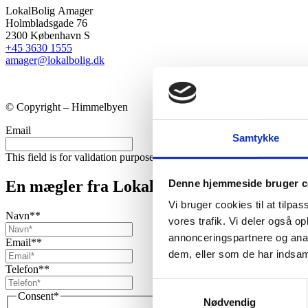
LokalBolig Amager
Holmbladsgade 76
2300 København S
+45 3630 1555
amager@lokalbolig.dk
© Copyright – Himmelbyen
Email
Samtykke
This field is for validation purposes and should be left unchanged.
Denne hjemmeside bruger c
En mægler fra LokalBolig kontakter dig p
Vi bruger cookies til at tilpas
Navn*
*
vores trafik. Vi deler også 
annonceringspartnere og anal
Email*
*
dem, eller som de har indsaml
Telefon*
*
Samtykkevalg
Consent
*
Nødvendig