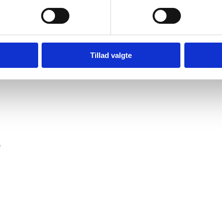
Tillad valgte
dresse
e