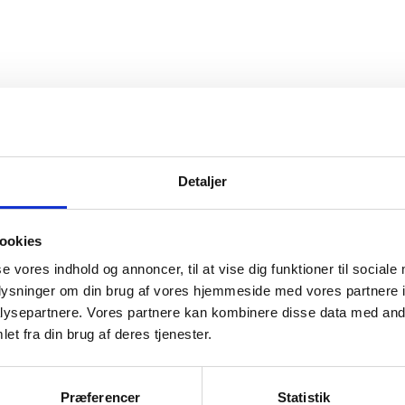
Detaljer
ookies
å nedenstående telefonnummer eller emaila
se vores indhold og annoncer, til at vise dig funktioner til sociale
oplysninger om din brug af vores hjemmeside med vores partnere i
ysepartnere. Vores partnere kan kombinere disse data med andr
et fra din brug af deres tjenester.
Præferencer
Statistik