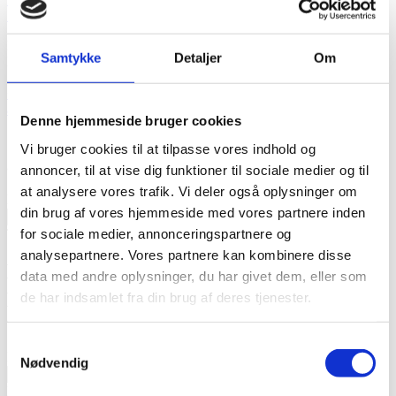
Strandhaverne
LokalBolig Amager
Samtykke
Detaljer
Om
Holmbladsgade 76
2300 København S
+45 3630 1555
amager@lokalbolig.dk
Denne hjemmeside bruger cookies
Vi bruger cookies til at tilpasse vores indhold og
© Copyright – Himmelbyen
annoncer, til at vise dig funktioner til sociale medier og til
at analysere vores trafik. Vi deler også oplysninger om
Phone
din brug af vores hjemmeside med vores partnere inden
for sociale medier, annonceringspartnere og
This field is for validation purposes and should be left unchanged.
analysepartnere. Vores partnere kan kombinere disse
En mægler fra LokalBolig kontakter dig
data med andre oplysninger, du har givet dem, eller som
på nedenstående telefonnummer eller
de har indsamlet fra din brug af deres tjenester.
emailadresse
Samtykkevalg
Navn*
*
Nødvendig
Email*
*